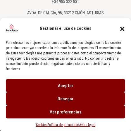
+34 985 322 831
AVDA. DE GALICIA, 95, 33212 GIJÓN, ASTURIAS
SANTAOLAYA@SANTAOLAYA.NET
Gestionar el uso de cookies
SÍGUENOS EN NUESTRAS REDES SOCIALES
Para ofrecer las mejores experiencias, utilizamos tecnologías como las cookies
para almacenar y/o acceder a la información del dispositivo. El consentimiento
de estas tecnologías nos permitirá procesar datos como el comportamiento de
navegación o las identificaciones únicas en este sitio. No consentir o retirar el
consentimiento, puede afectar negativamente a ciertas características y
funciones.
© COPYRIGHT. TODOS LOS DERECHOS RESERVADOS AGENCIA INMOBILIARIA
Aceptar
SANTA OLAYA 2024.
CRM INMOBILIARIO IA GESTIÓN ©
DESARROLLADO POR
SEMILLA PROYECTOS
Denegar
AVISO LEGAL
|
POLÍTICA DE PRIVACIDAD
|
USO DE COOKIES
Ver preferencias
Cookies
Política de privacidad
Aviso legal