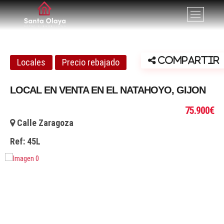
Santa Olaya. Agencia
SERVICIOS PROFESIONALES INMOBILIARIOS EN GIJÓN,
B
ASTURIAS
o
inmobiliaria en Gijón
t
ó
n
Compartir
Locales
Precio rebajado
d
e
LOCAL EN VENTA EN EL NATAHOYO, GIJON
l
m
75.900€
e
Calle Zaragoza
n
ú
Ref:
45L