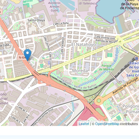
Leaflet
| ©
OpenStreetMap
contributors