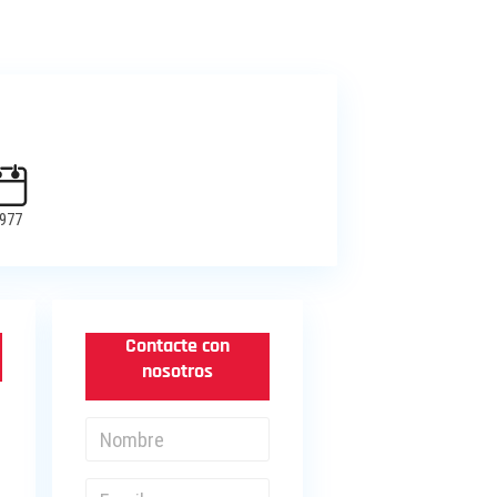
977
Contacte con
nosotros
S