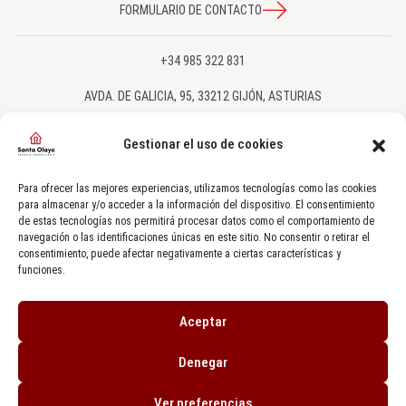
FORMULARIO DE CONTACTO
+34 985 322 831
AVDA. DE GALICIA, 95, 33212 GIJÓN, ASTURIAS
SANTAOLAYA@SANTAOLAYA.NET
Gestionar el uso de cookies
SÍGUENOS EN NUESTRAS REDES SOCIALES
Para ofrecer las mejores experiencias, utilizamos tecnologías como las cookies
para almacenar y/o acceder a la información del dispositivo. El consentimiento
de estas tecnologías nos permitirá procesar datos como el comportamiento de
navegación o las identificaciones únicas en este sitio. No consentir o retirar el
consentimiento, puede afectar negativamente a ciertas características y
funciones.
© COPYRIGHT. TODOS LOS DERECHOS RESERVADOS AGENCIA INMOBILIARIA
Aceptar
SANTA OLAYA 2024.
CRM INMOBILIARIO IA GESTIÓN ©
DESARROLLADO POR
SEMILLA PROYECTOS
Denegar
AVISO LEGAL
|
POLÍTICA DE PRIVACIDAD
|
USO DE COOKIES
Ver preferencias