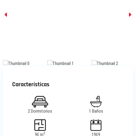
Características
2 Dormitorios
1 Baños
2
96 m
1969