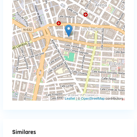
Leaflet
| ©
OpenStreetMap
contributors
Similares