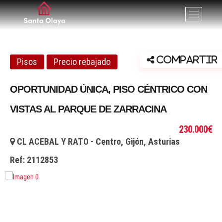
Santa Olaya. Agencia
SERVICIOS PROFESIONALES INMOBILIARIOS EN GIJÓN,
B
ASTURIAS
o
inmobiliaria en Gijón
t
ó
n
Compartir
Pisos
Precio rebajado
d
e
OPORTUNIDAD ÚNICA, PISO CÉNTRICO CON
l
m
VISTAS AL PARQUE DE ZARRACINA
e
n
230.000€
ú
CL ACEBAL Y RATO - Centro, Gijón, Asturias
Ref:
2112853