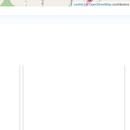
Leaflet
| ©
OpenStreetMap
contributors