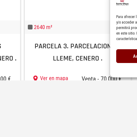
Para ofrecer 
y/o acceder a
2640 m²
permitirá pro
en este sitio
característic
S
PARCELA 3. PARCELACION EN
A
ERO .
LLEME, CENERO .
Ver en mapa
000 €
Venta - 70.000 €