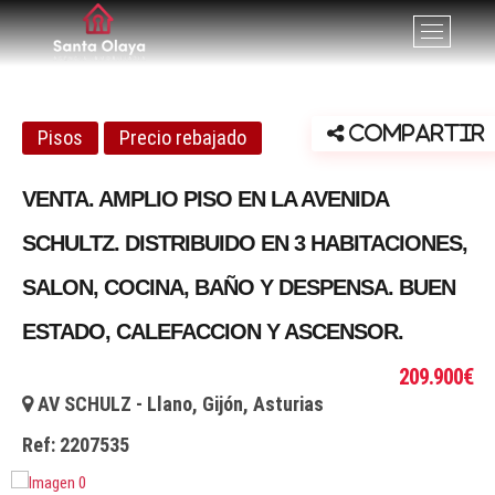
Santa Olaya. Agencia
SERVICIOS PROFESIONALES INMOBILIARIOS EN GIJÓN,
B
ASTURIAS
o
inmobiliaria en Gijón
t
ó
n
Compartir
Pisos
Precio rebajado
d
e
VENTA. AMPLIO PISO EN LA AVENIDA
l
m
SCHULTZ. DISTRIBUIDO EN 3 HABITACIONES,
e
n
SALON, COCINA, BAÑO Y DESPENSA. BUEN
ú
ESTADO, CALEFACCION Y ASCENSOR.
209.900€
AV SCHULZ - Llano, Gijón, Asturias
Ref:
2207535