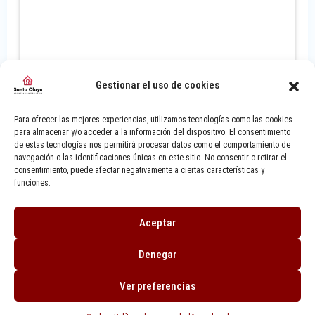
Gestionar el uso de cookies
Para ofrecer las mejores experiencias, utilizamos tecnologías como las cookies
para almacenar y/o acceder a la información del dispositivo. El consentimiento
de estas tecnologías nos permitirá procesar datos como el comportamiento de
navegación o las identificaciones únicas en este sitio. No consentir o retirar el
consentimiento, puede afectar negativamente a ciertas características y
funciones.
Aceptar
5
3
206 m²
Denegar
Piso en calle Corrida, Gijón.
Ver preferencias