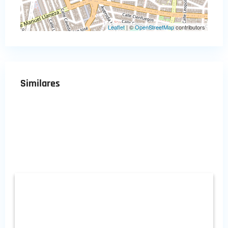
Leaflet
| ©
OpenStreetMap
contributors
Similares