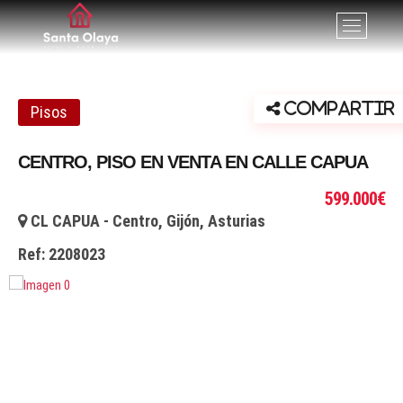
Santa Olaya. Agencia
SERVICIOS PROFESIONALES INMOBILIARIOS EN GIJÓN,
B
ASTURIAS
o
inmobiliaria en Gijón
t
ó
n
Compartir
Pisos
d
e
CENTRO, PISO EN VENTA EN CALLE CAPUA
l
m
599.000€
e
CL CAPUA - Centro, Gijón, Asturias
n
ú
Ref:
2208023