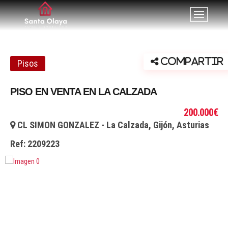
Santa Olaya. Agencia
SERVICIOS PROFESIONALES INMOBILIARIOS EN GIJÓN,
B
ASTURIAS
o
inmobiliaria en Gijón
t
ó
n
Compartir
Pisos
d
e
PISO EN VENTA EN LA CALZADA
l
m
200.000€
e
CL SIMON GONZALEZ - La Calzada, Gijón, Asturias
n
ú
Ref:
2209223