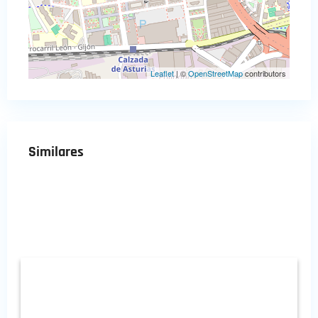
Leaflet
| ©
OpenStreetMap
contributors
Similares