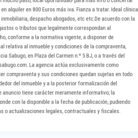
con mucho paso, local oportunidad! para más info o concertar
 en alquiler en 800 Euros más iva. Fianza a tratar. Ideal clínic
a, inmobiliaria, despacho abogados, etc etc.De acuerdo con la
s gastos o tributos que legalmente correspondan al
o, conforme a la normativa vigente, a disponer de
l relativa al inmueble y condiciones de la compraventa,
ncia Sabugo, en Plaza del Carmen n.º 5 BJ, o a través del
iasabugo.com. La agencia actúa exclusivamente como
uier compraventa y sus condiciones quedan sujetas en todo
edor del inmueble y a la posterior formalización del
e anuncio tiene carácter meramente informativo; la
nde con la disponible a la fecha de publicación, pudiendo
as o actualizaciones legales, contractuales y fiscales.