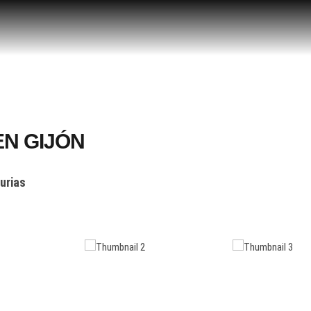
cia inmobiliaria en Gijón
GIJÓN, ASTURIAS
EN GIJÓN
urias