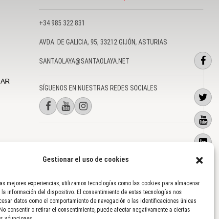
+34 985 322 831
AVDA. DE GALICIA, 95, 33212 GIJÓN, ASTURIAS
SANTAOLAYA@SANTAOLAYA.NET
MAR
SÍGUENOS EN NUESTRAS REDES SOCIALES
Gestionar el uso de cookies
 PROYECTOS
AVISO LEGAL
|
POLÍTICA DE PRIVACIDAD
|
USO DE COOKIES
las mejores experiencias, utilizamos tecnologías como las cookies para almacenar
 la información del dispositivo. El consentimiento de estas tecnologías nos
cesar datos como el comportamiento de navegación o las identificaciones únicas
. No consentir o retirar el consentimiento, puede afectar negativamente a ciertas
as y funciones.