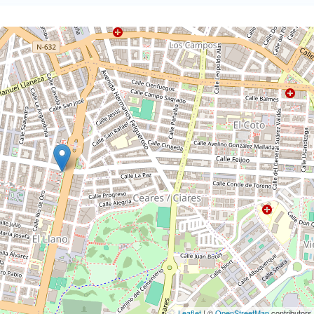
Leaflet
| ©
OpenStreetMap
contributors