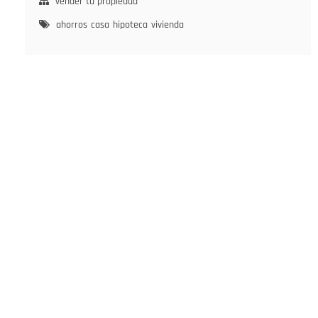
vender tu propiedad
ahorros
casa
hipoteca
vivienda