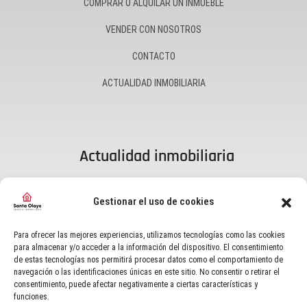
COMPRAR O ALQUILAR UN INMUEBLE
VENDER CON NOSOTROS
CONTACTO
ACTUALIDAD INMOBILIARIA
Actualidad inmobiliaria
Gestionar el uso de cookies
CÓMO ENSEÑAR TU CASA PARA VENDERLA
OCTUBRE 18, 2023
Para ofrecer las mejores experiencias, utilizamos tecnologías como las cookies
para almacenar y/o acceder a la información del dispositivo. El consentimiento
de estas tecnologías nos permitirá procesar datos como el comportamiento de
navegación o las identificaciones únicas en este sitio. No consentir o retirar el
consentimiento, puede afectar negativamente a ciertas características y
LA ERA DIGITAL EN TU VIVIENDA
funciones.
SEPTIEMBRE 29, 2023