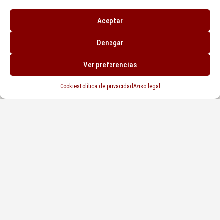
Aceptar
Denegar
COMPRAR UNA VIVIENDA PARA REFORMAR
SEPTIEMBRE 7, 2023
Ver preferencias
Cookies
Política de privacidad
Aviso legal
EL TEMA HIPOTECARIO EN ASTURIAS
AGOSTO 29, 2023
Ponte en contacto
FORMULARIO DE CONTACTO