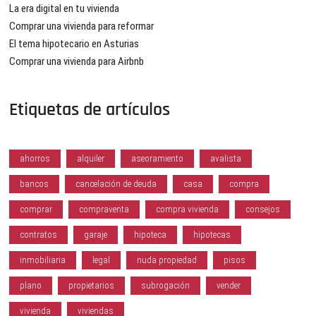
La era digital en tu vivienda
Comprar una vivienda para reformar
El tema hipotecario en Asturias
Comprar una vivienda para Airbnb
Etiquetas de artículos
ahorros
alquiler
aseoramiento
avalista
bancos
cancelación de deuda
casa
compra
comprar
compraventa
compra vivienda
consejos
contratos
garaje
hipoteca
hipotecas
inmobiliaria
legal
nuda propiedad
pisos
plano
propietarios
subrogación
vender
vivienda
viviendas