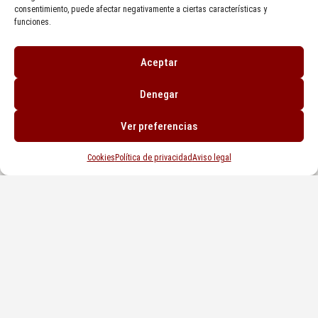
consentimiento, puede afectar negativamente a ciertas características y
funciones.
LA ERA DIGITAL EN TU VIVIENDA
SEPTIEMBRE 29, 2023
Aceptar
Denegar
Ver preferencias
COMPRAR UNA VIVIENDA PARA REFORMAR
SEPTIEMBRE 7, 2023
Cookies
Política de privacidad
Aviso legal
EL TEMA HIPOTECARIO EN ASTURIAS
AGOSTO 29, 2023