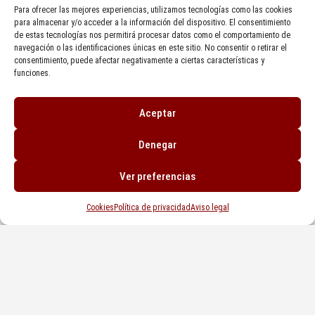
Para ofrecer las mejores experiencias, utilizamos tecnologías como las cookies
para almacenar y/o acceder a la información del dispositivo. El consentimiento
Actualidad inmobiliaria
de estas tecnologías nos permitirá procesar datos como el comportamiento de
navegación o las identificaciones únicas en este sitio. No consentir o retirar el
consentimiento, puede afectar negativamente a ciertas características y
funciones.
CÓMO ENSEÑAR TU CASA PARA VENDERLA
OCTUBRE 18, 2023
Aceptar
Denegar
LA ERA DIGITAL EN TU VIVIENDA
Ver preferencias
SEPTIEMBRE 29, 2023
Cookies
Política de privacidad
Aviso legal
COMPRAR UNA VIVIENDA PARA REFORMAR
SEPTIEMBRE 7, 2023