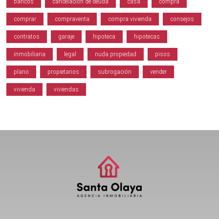
bancos
cancelación de deuda
casa
compra
comprar
compraventa
compra vivienda
consejos
contratos
garaje
hipoteca
hipotecas
inmobiliaria
legal
nuda propiedad
pisos
plano
propietarios
subrogación
vender
vivienda
viviendas