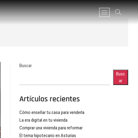
B
o
t
ó
Uncategor
n
d
e
l
Buscar
m
e
Busc
n
ar
ú
Artículos recientes
Cómo enseñar tu casa para venderla
La era digital en tu vivienda
Comprar una vivienda para reformar
El tema hipotecario en Asturias