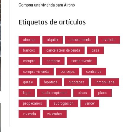
Comprar una vivienda para Airbnb
Etiquetas de artículos
ahorros
alquiler
aseoramiento
avalista
bancos
cancelación de deuda
casa
compra
comprar
compraventa
compra vivienda
consejos
contratos
garaje
hipoteca
hipotecas
inmobiliaria
legal
nuda propiedad
pisos
plano
propietarios
subrogación
vender
vivienda
viviendas