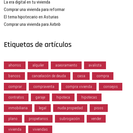
La era digital en tu vivienda
Comprar una vivienda para reformar
El tema hipotecario en Asturias
Comprar una vivienda para Airbnb
Etiquetas de artículos
ahorros
alquiler
aseoramiento
avalista
bancos
cancelación de deuda
casa
compra
comprar
compraventa
compra vivienda
consejos
contratos
garaje
hipoteca
hipotecas
inmobiliaria
legal
nuda propiedad
pisos
plano
propietarios
subrogación
vender
vivienda
viviendas