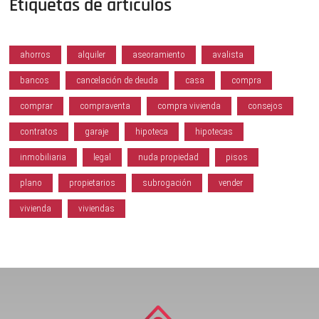
Etiquetas de artículos
ahorros
alquiler
aseoramiento
avalista
bancos
cancelación de deuda
casa
compra
comprar
compraventa
compra vivienda
consejos
contratos
garaje
hipoteca
hipotecas
inmobiliaria
legal
nuda propiedad
pisos
plano
propietarios
subrogación
vender
vivienda
viviendas