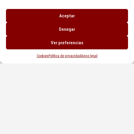
AVDA. DE GALICIA, 95, 33212 GIJÓN, ASTURIAS
SANTAOLAYA@SANTAOLAYA.NET
Aceptar
Denegar
SÍGUENOS EN NUESTRAS REDES SOCIALES
Ver preferencias
Cookies
Política de privacidad
Aviso legal
© COPYRIGHT. TODOS LOS DERECHOS RESERVADOS AGENCIA INMOBILIARIA
SANTA OLAYA 2024.
CRM INMOBILIARIO IA GESTIÓN ©
DESARROLLADO POR
SEMILLA PROYECTOS
AVISO LEGAL
|
POLÍTICA DE PRIVACIDAD
|
USO DE COOKIES