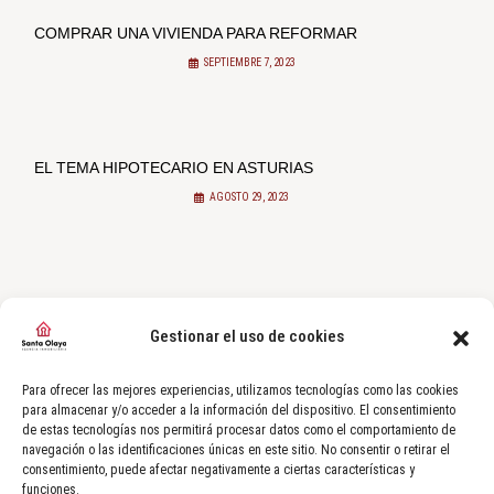
COMPRAR UNA VIVIENDA PARA REFORMAR
SEPTIEMBRE 7, 2023
EL TEMA HIPOTECARIO EN ASTURIAS
AGOSTO 29, 2023
Gestionar el uso de cookies
Ponte en contacto
Para ofrecer las mejores experiencias, utilizamos tecnologías como las cookies
FORMULARIO DE CONTACTO
para almacenar y/o acceder a la información del dispositivo. El consentimiento
de estas tecnologías nos permitirá procesar datos como el comportamiento de
navegación o las identificaciones únicas en este sitio. No consentir o retirar el
+34 985 322 831
consentimiento, puede afectar negativamente a ciertas características y
funciones.